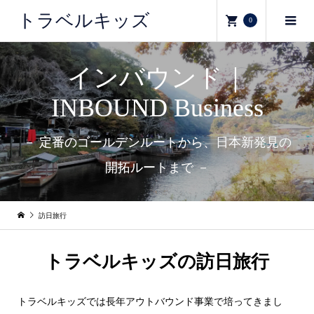
トラベルキッズ
0
インバウンド｜
INBOUND Business
－ 定番のゴールデンルートから、日本新発見の
開拓ルートまで －
訪日旅行
トラベルキッズの訪日旅行
トラベルキッズでは長年アウトバウンド事業で培ってきまし